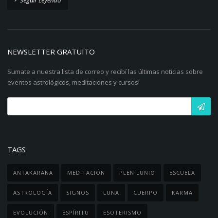
NEWSLETTER GRATUITO
Sumate a nuestra lista de correo y recibí las últimas noticias sobre
eventos astrológicos, meditaciones y cursos!
TAGS
ANTAKARANA
MEDITACIÓN
PLENILUNIO
ESCUELA
ASTROLOGÍA
SIGNOS
LUNA
CUERPO
KARMA
EVOLUCIÓN
ESPÍRITU
ESOTERISMO